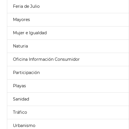
Feria de Julio
Mayores
Mujer e Igualdad
Naturia
Oficina Información Consumidor
Participación
Playas
Sanidad
Tráfico
Urbanismo