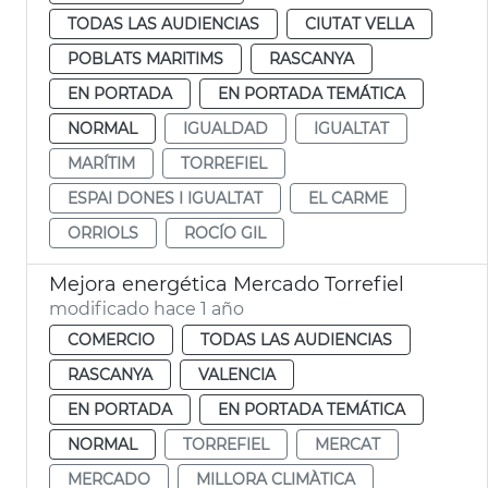
TODAS LAS AUDIENCIAS
CIUTAT VELLA
POBLATS MARITIMS
RASCANYA
EN PORTADA
EN PORTADA TEMÁTICA
NORMAL
IGUALDAD
IGUALTAT
MARÍTIM
TORREFIEL
ESPAI DONES I IGUALTAT
EL CARME
ORRIOLS
ROCÍO GIL
Mejora energética Mercado Torrefiel
modificado hace 1 año
COMERCIO
TODAS LAS AUDIENCIAS
RASCANYA
VALENCIA
EN PORTADA
EN PORTADA TEMÁTICA
NORMAL
TORREFIEL
MERCAT
MERCADO
MILLORA CLIMÀTICA