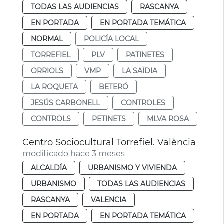
TODAS LAS AUDIENCIAS
RASCANYA
EN PORTADA
EN PORTADA TEMÁTICA
NORMAL
POLICÍA LOCAL
TORREFIEL
PLV
PATINETES
ORRIOLS
VMP
LA SAÏDIA
LA ROQUETA
BETERÓ
JESÚS CARBONELL
CONTROLES
CONTROLS
PETINETS
MLVA ROSA
Centro Sociocultural Torrefiel. València
modificado hace 3 meses
ALCALDÍA
URBANISMO Y VIVIENDA
URBANISMO
TODAS LAS AUDIENCIAS
RASCANYA
VALENCIA
EN PORTADA
EN PORTADA TEMÁTICA