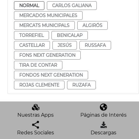
NORMAL
CARLOS GALIANA
MERCADOS MUNICIPALES
MERCATS MUNICIPALS
ALGIRÓS
TORREFIEL
BENICALAP
CASTELLAR
JESÚS
RUSSAFA
FONS NEXT GENERATION
TIRA DE CONTAR
FONDOS NEXT GENERATION
ROJAS CLEMENTE
RUZAFA
Nuestras Apps
Páginas de Interés
Redes Sociales
Descargas