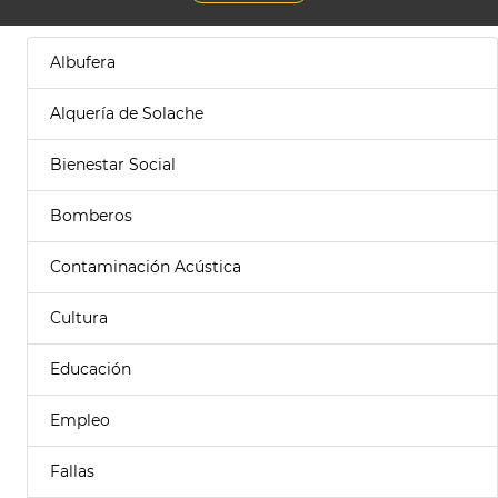
Albufera
Alquería de Solache
Bienestar Social
Bomberos
Contaminación Acústica
Cultura
Educación
Empleo
Fallas