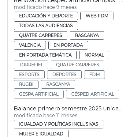
Renovación césped artificial campos Torrefiel y Quatre Carreres
modificado hace 9 meses
EDUCACIÓN Y DEPORTE
WEB FDM
TODAS LAS AUDIENCIAS
QUATRE CARRERES
RASCANYA
VALENCIA
EN PORTADA
EN PORTADA TEMÁTICA
NORMAL
TORREFIEL
QUATRE CARRERES
ESPORTS
DEPORTES
FDM
RUGBI
RASCANYA
GESPA ARTIFICIAL
CÉSPED ARTIFICIAL
Balance primero semestre 2025 unidades igualdad Ayuntamiento de València
modificado hace 11 meses
IGUALDAD Y POLÍTICAS INCLUSIVAS
MUJER E IGUALDAD