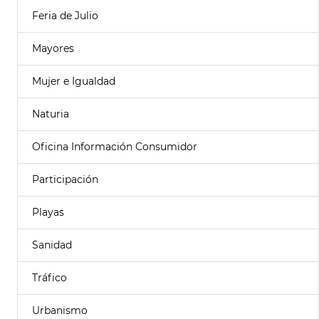
Feria de Julio
Mayores
Mujer e Igualdad
Naturia
Oficina Información Consumidor
Participación
Playas
Sanidad
Tráfico
Urbanismo