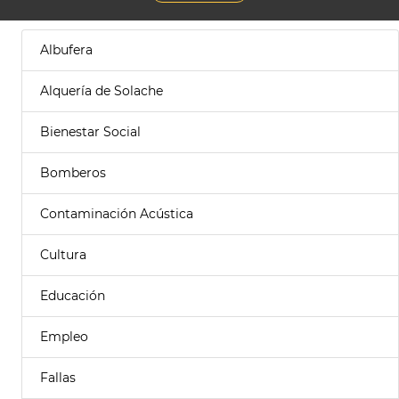
Albufera
Alquería de Solache
Bienestar Social
Bomberos
Contaminación Acústica
Cultura
Educación
Empleo
Fallas