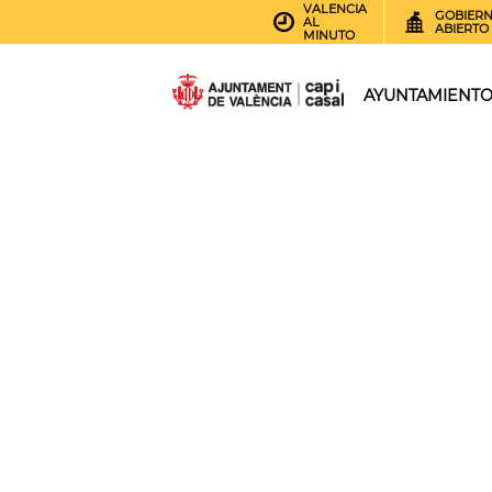
VALENCIA
GOBIER
AL
ABIERTO
MINUTO
AYUNTAMIENT