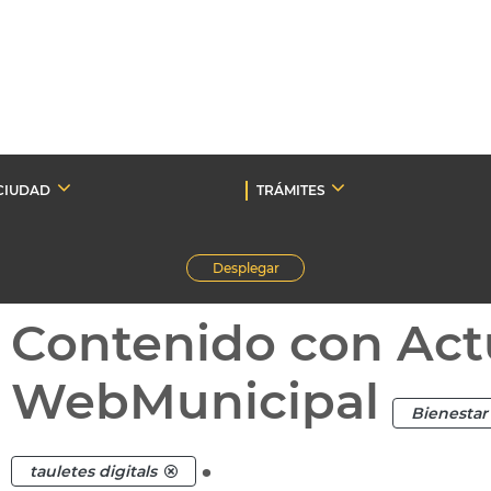
CIUDAD
TRÁMITES
Desplegar
Contenido con Act
WebMunicipal
Bienestar 
.
tauletes digitals