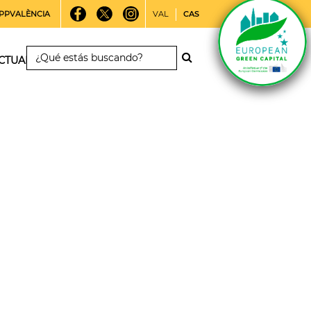
PPVALÈNCIA
VAL
CAS
CTUALIDAD