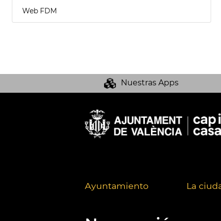
Web FDM
Nuestras Apps
Ayuntamiento
La ciud