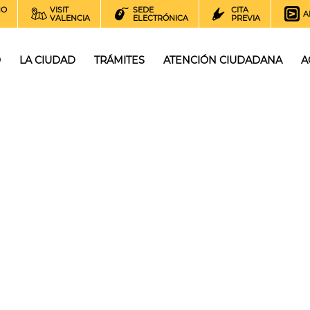
NO
VISIT
SEDE
CITA
A
VALENCIA
ELECTRÓNICA
PREVIA
O
LA CIUDAD
TRÁMITES
ATENCIÓN CIUDADANA
A