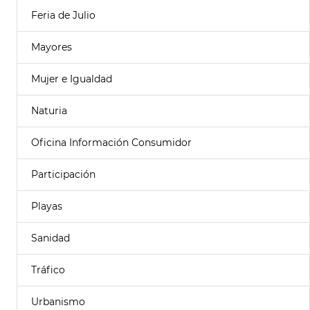
Feria de Julio
Mayores
Mujer e Igualdad
Naturia
Oficina Información Consumidor
Participación
Playas
Sanidad
Tráfico
Urbanismo