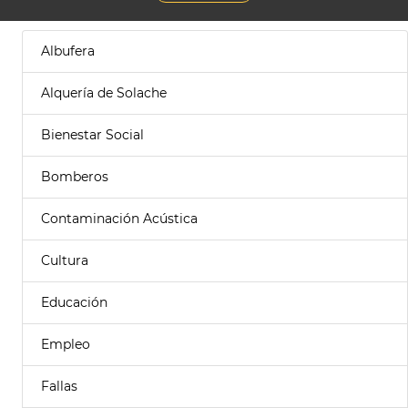
Albufera
Alquería de Solache
Bienestar Social
Bomberos
Contaminación Acústica
Cultura
Educación
Empleo
Fallas