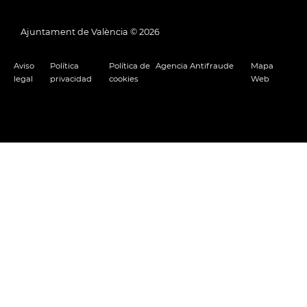
Ajuntament de València ©
2026
Aviso
Política
Política de
Agencia Antifraude
Mapa
legal
privacidad
cookies
Web