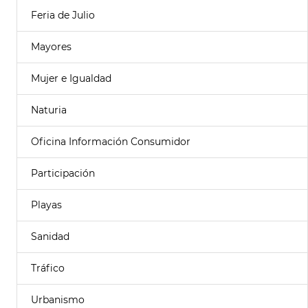
Feria de Julio
Mayores
Mujer e Igualdad
Naturia
Oficina Información Consumidor
Participación
Playas
Sanidad
Tráfico
Urbanismo