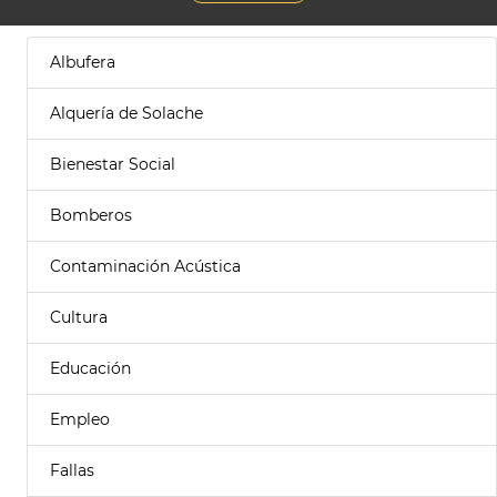
Albufera
Alquería de Solache
Bienestar Social
Bomberos
Contaminación Acústica
Cultura
Educación
Empleo
Fallas