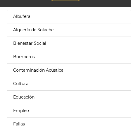
Albufera
Alquería de Solache
Bienestar Social
Bomberos
Contaminación Acústica
Cultura
Educación
Empleo
Fallas