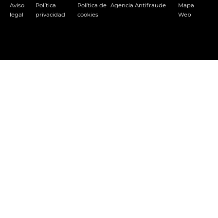
Aviso
Política
Política de
Agencia Antifraude
Mapa
legal
privacidad
cookies
Web