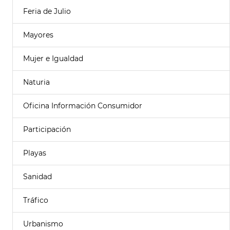
Feria de Julio
Mayores
Mujer e Igualdad
Naturia
Oficina Información Consumidor
Participación
Playas
Sanidad
Tráfico
Urbanismo