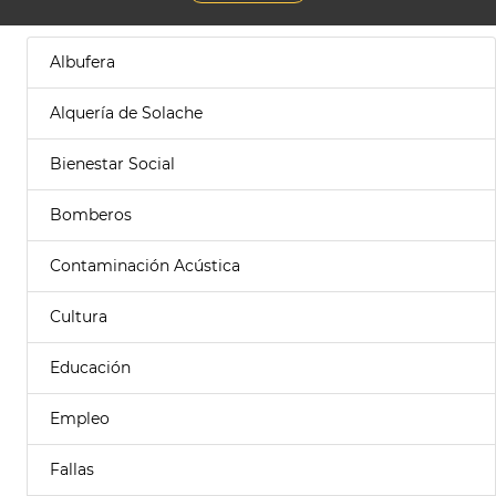
Albufera
Alquería de Solache
Bienestar Social
Bomberos
Contaminación Acústica
Cultura
Educación
Empleo
Fallas