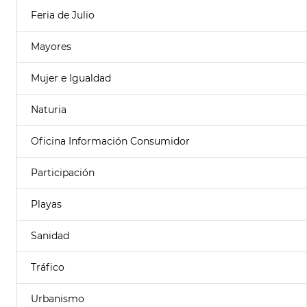
Feria de Julio
Mayores
Mujer e Igualdad
Naturia
Oficina Información Consumidor
Participación
Playas
Sanidad
Tráfico
Urbanismo