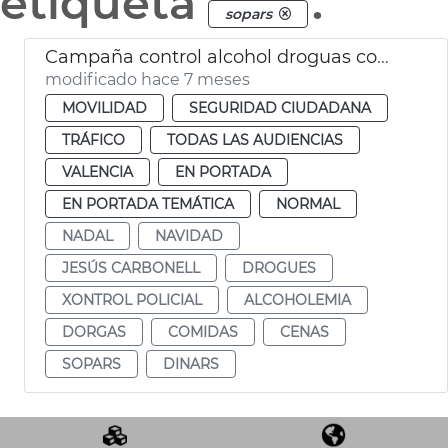
etiqueta
.
sopars
Campaña control alcohol droguas comidas empresa Navidad
modificado hace 7 meses
MOVILIDAD
SEGURIDAD CIUDADANA
TRÁFICO
TODAS LAS AUDIENCIAS
VALENCIA
EN PORTADA
EN PORTADA TEMÁTICA
NORMAL
NADAL
NAVIDAD
JESÚS CARBONELL
DROGUES
XONTROL POLICIAL
ALCOHOLEMIA
DORGAS
COMIDAS
CENAS
SOPARS
DINARS