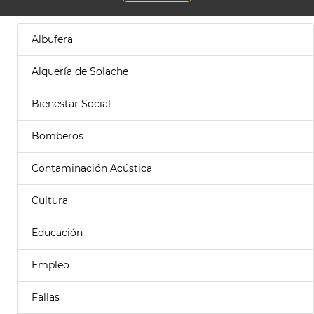
Albufera
Alquería de Solache
Bienestar Social
Bomberos
Contaminación Acústica
Cultura
Educación
Empleo
Fallas