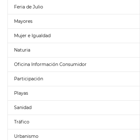
Feria de Julio
Mayores
Mujer e Igualdad
Naturia
Oficina Información Consumidor
Participación
Playas
Sanidad
Tráfico
Urbanismo