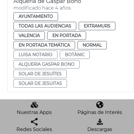
Alquería de Gaspar Bono
modificado hace 4 años
AYUNTAMIENTO
TODAS LAS AUDIENCIAS
EXTRAMURS
VALENCIA
EN PORTADA
EN PORTADA TEMÁTICA
NORMAL
LUISA NOTARIO
BOTÀNIC
ALQUERIA GASPAR BONO
SOLAR DE JESUÏTES
SOLAR DE JESUITAS
Nuestras Apps
Páginas de Interés
Redes Sociales
Descargas