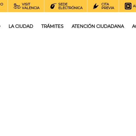
NO
VISIT
SEDE
CITA
A
VALENCIA
ELECTRÓNICA
PREVIA
O
LA CIUDAD
TRÁMITES
ATENCIÓN CIUDADANA
A