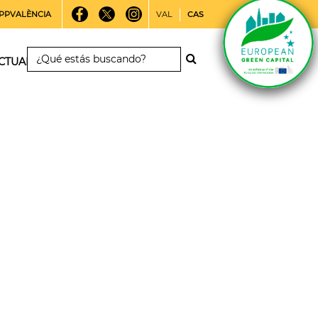
PPVALÈNCIA
VAL
CAS
CTUALIDAD