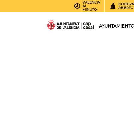
VALENCIA
GOBIER
AL
ABIERTO
MINUTO
AYUNTAMIENT