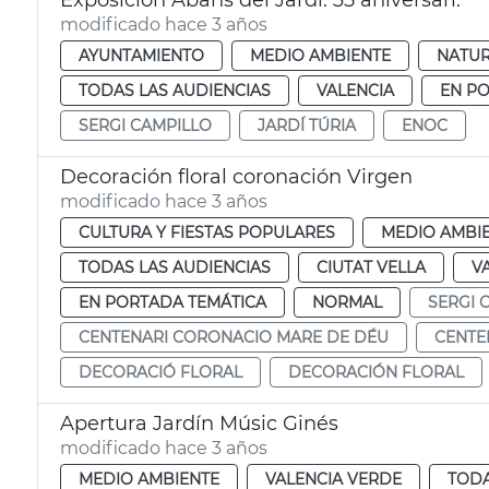
Exposición Abans del Jardí. 35 aniversari.
modificado hace 3 años
AYUNTAMIENTO
MEDIO AMBIENTE
NATUR
TODAS LAS AUDIENCIAS
VALENCIA
EN P
SERGI CAMPILLO
JARDÍ TÚRIA
ENOC
Decoración floral coronación Virgen
modificado hace 3 años
CULTURA Y FIESTAS POPULARES
MEDIO AMBI
TODAS LAS AUDIENCIAS
CIUTAT VELLA
V
EN PORTADA TEMÁTICA
NORMAL
SERGI 
CENTENARI CORONACIO MARE DE DÉU
CENTE
DECORACIÓ FLORAL
DECORACIÓN FLORAL
Apertura Jardín Músic Ginés
modificado hace 3 años
MEDIO AMBIENTE
VALENCIA VERDE
TODA