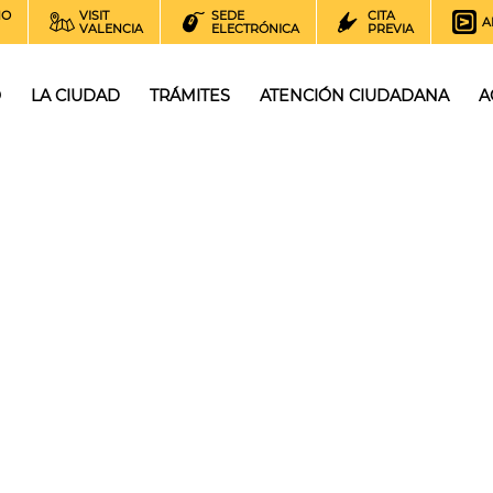
NO
VISIT
SEDE
CITA
A
VALENCIA
ELECTRÓNICA
PREVIA
O
LA CIUDAD
TRÁMITES
ATENCIÓN CIUDADANA
A