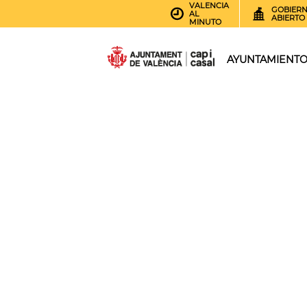
VALENCIA
GOBIER
AL
ABIERTO
MINUTO
AYUNTAMIENT