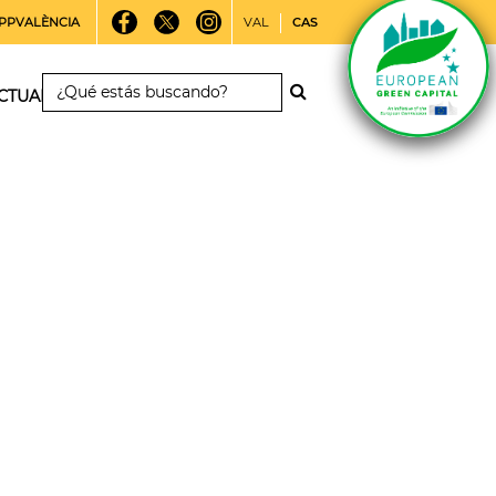
PPVALÈNCIA
VAL
CAS
CTUALIDAD