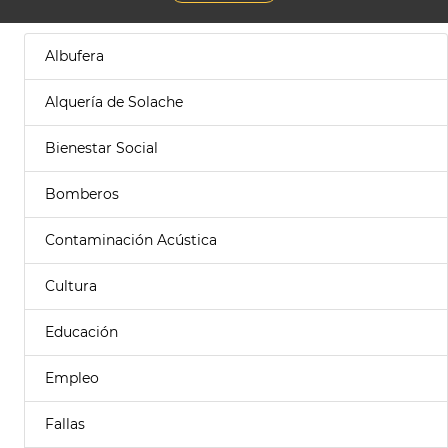
Albufera
Alquería de Solache
Bienestar Social
Bomberos
Contaminación Acústica
Cultura
Educación
Empleo
Fallas