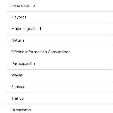
Feria de Julio
Mayores
Mujer e Igualdad
Naturia
Oficina Información Consumidor
Participación
Playas
Sanidad
Tráfico
Urbanismo