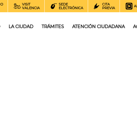
NO
VISIT
SEDE
CITA
A
VALENCIA
ELECTRÓNICA
PREVIA
O
LA CIUDAD
TRÁMITES
ATENCIÓN CIUDADANA
A