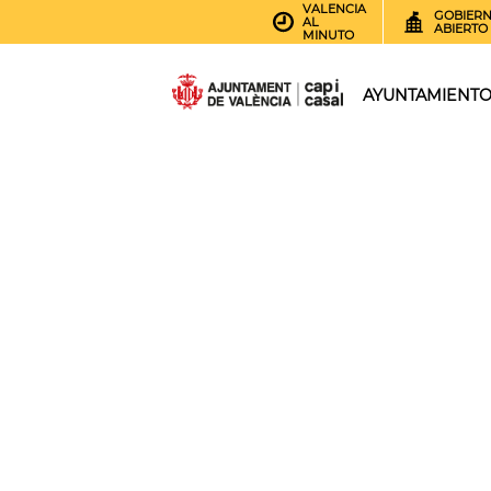
VALENCIA
GOBIER
AL
ABIERTO
MINUTO
AYUNTAMIENT