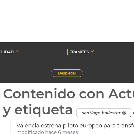
CIUDAD
TRÁMITES
Desplegar
Contenido con Act
y etiqueta
santiago ballester
València estrena piloto europeo para trans
modificado hace 6 meses