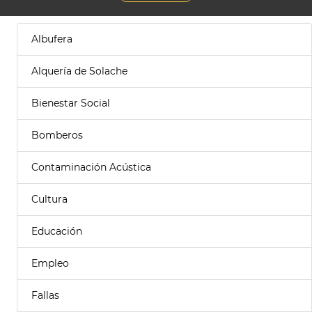
Albufera
Alquería de Solache
Bienestar Social
Bomberos
Contaminación Acústica
Cultura
Educación
Empleo
Fallas