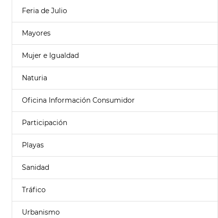
Feria de Julio
Mayores
Mujer e Igualdad
Naturia
Oficina Información Consumidor
Participación
Playas
Sanidad
Tráfico
Urbanismo