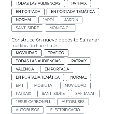
TODAS LAS AUDIENCIAS
PATRAIX
EN PORTADA
EN PORTADA TEMÁTICA
NORMAL
JARDÍ
JARDÍN
SANT ISIDRE
MÓNICA GIL
Construcción nuevo depósito Safranar EMT València
modificado hace 1 mes
MOVILIDAD
TRÁFICO
TODAS LAS AUDIENCIAS
PATRAIX
VALENCIA
EN PORTADA
EN PORTADA TEMÁTICA
NORMAL
EMT
MOBILITAT
MOVILIDAD
PATRAIX
SANT ISIDRE
SAFRANAR
JESÚS CARBONELL
AUTOBUSES
AUTOBUSOS
ELECTRIFICACIÓ