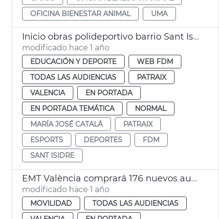
OFICINA BIENESTAR ANIMAL
UMA
Inicio obras polideportivo barrio Sant Isidre València
modificado hace 1 año
EDUCACIÓN Y DEPORTE
WEB FDM
TODAS LAS AUDIENCIAS
PATRAIX
VALENCIA
EN PORTADA
EN PORTADA TEMÁTICA
NORMAL
MARÍA JOSÉ CATALÁ
PATRAIX
ESPORTS
DEPORTES
FDM
SANT ISIDRE
EMT València comprará 176 nuevos autobuses eléctricos
modificado hace 1 año
MOVILIDAD
TODAS LAS AUDIENCIAS
VALENCIA
EN PORTADA