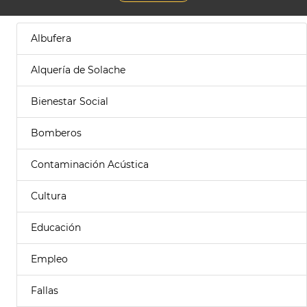
Albufera
Alquería de Solache
Bienestar Social
Bomberos
Contaminación Acústica
Cultura
Educación
Empleo
Fallas