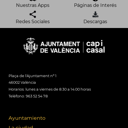
Nuestras Apps
Páginas de Interés
Redes Sociales
Descargas
Plaça de l'Ajuntament nº 1
46002 València
Horarios: lunes a viernes de 8:30 a 14:00 horas
Teléfono: 963 52 54 78
Ayuntamiento
La ciudad