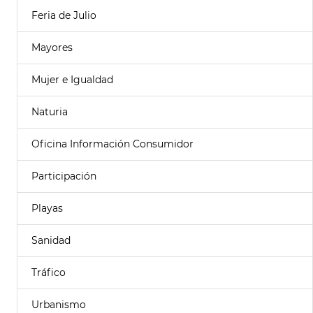
Feria de Julio
Mayores
Mujer e Igualdad
Naturia
Oficina Información Consumidor
Participación
Playas
Sanidad
Tráfico
Urbanismo