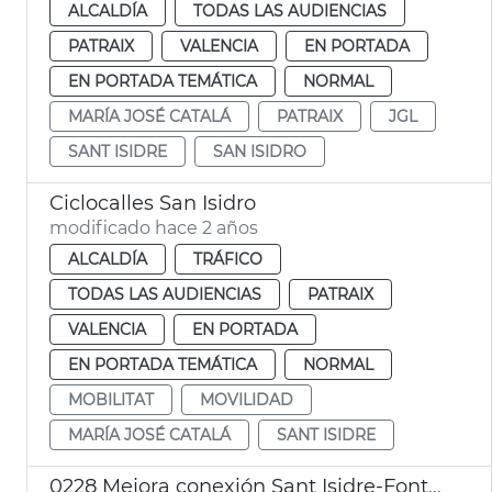
ALCALDÍA
TODAS LAS AUDIENCIAS
PATRAIX
VALENCIA
EN PORTADA
EN PORTADA TEMÁTICA
NORMAL
MARÍA JOSÉ CATALÁ
PATRAIX
JGL
SANT ISIDRE
SAN ISIDRO
Ciclocalles San Isidro
modificado hace 2 años
ALCALDÍA
TRÁFICO
TODAS LAS AUDIENCIAS
PATRAIX
VALENCIA
EN PORTADA
EN PORTADA TEMÁTICA
NORMAL
MOBILITAT
MOVILIDAD
MARÍA JOSÉ CATALÁ
SANT ISIDRE
0228 Mejora conexión Sant Isidre-Fontsanta