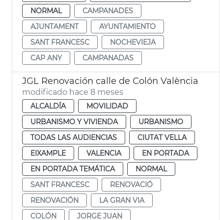
NORMAL
CAMPANADES
AJUNTAMENT
AYUNTAMIENTO
SANT FRANCESC
NOCHEVIEJA
CAP ANY
CAMPANADAS
JGL Renovación calle de Colón València
modificado hace 8 meses
ALCALDÍA
MOVILIDAD
URBANISMO Y VIVIENDA
URBANISMO
TODAS LAS AUDIENCIAS
CIUTAT VELLA
EIXAMPLE
VALENCIA
EN PORTADA
EN PORTADA TEMÁTICA
NORMAL
SANT FRANCESC
RENOVACIÓ
RENOVACIÓN
LA GRAN VIA
COLÓN
JORGE JUAN