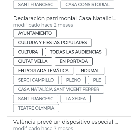
SANT FRANCESC
CASA CONSISTORIAL
Declaración patrimonial Casa Natalicia San Vicente Ferrer y Teatro Olympia València
modificado hace 2 meses
AYUNTAMIENTO
CULTURA Y FIESTAS POPULARES
CULTURA
TODAS LAS AUDIENCIAS
CIUTAT VELLA
EN PORTADA
EN PORTADA TEMÁTICA
NORMAL
SERGI CAMPILLO
PLENO
PLE
CASA NATALÍCIA SANT VICENT FERRER
SANT FRANCESC
LA XEREA
TEATRE OLYMPIA
València prevé un dispositivo especial limpia en Navidad
modificado hace 7 meses