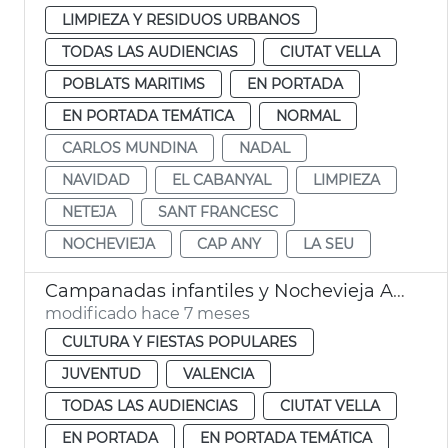
LIMPIEZA Y RESIDUOS URBANOS
TODAS LAS AUDIENCIAS
CIUTAT VELLA
POBLATS MARITIMS
EN PORTADA
EN PORTADA TEMÁTICA
NORMAL
CARLOS MUNDINA
NADAL
NAVIDAD
EL CABANYAL
LIMPIEZA
NETEJA
SANT FRANCESC
NOCHEVIEJA
CAP ANY
LA SEU
Campanadas infantiles y Nochevieja Ayuntamiento València
modificado hace 7 meses
CULTURA Y FIESTAS POPULARES
JUVENTUD
VALENCIA
TODAS LAS AUDIENCIAS
CIUTAT VELLA
EN PORTADA
EN PORTADA TEMÁTICA