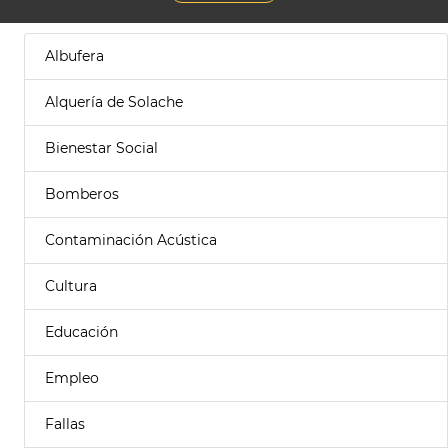
Albufera
Alquería de Solache
Bienestar Social
Bomberos
Contaminación Acústica
Cultura
Educación
Empleo
Fallas