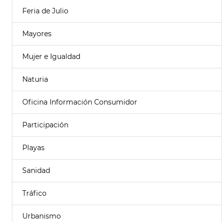
Feria de Julio
Mayores
Mujer e Igualdad
Naturia
Oficina Información Consumidor
Participación
Playas
Sanidad
Tráfico
Urbanismo