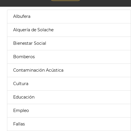
Albufera
Alquería de Solache
Bienestar Social
Bomberos
Contaminación Acústica
Cultura
Educación
Empleo
Fallas