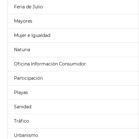
Feria de Julio
Mayores
Mujer e Igualdad
Naturia
Oficina Información Consumidor
Participación
Playas
Sanidad
Tráfico
Urbanismo