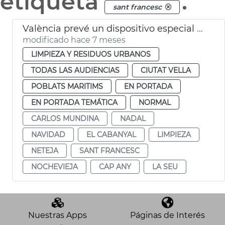
etiqueta
.
sant francesc
València prevé un dispositivo especial limpia en Navidad
modificado hace 7 meses
LIMPIEZA Y RESIDUOS URBANOS
TODAS LAS AUDIENCIAS
CIUTAT VELLA
POBLATS MARITIMS
EN PORTADA
EN PORTADA TEMÁTICA
NORMAL
CARLOS MUNDINA
NADAL
NAVIDAD
EL CABANYAL
LIMPIEZA
NETEJA
SANT FRANCESC
NOCHEVIEJA
CAP ANY
LA SEU
Nuestras Apps
Páginas de Interés