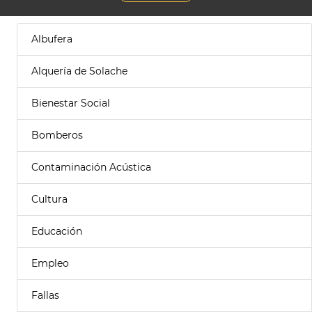
Albufera
Alquería de Solache
Bienestar Social
Bomberos
Contaminación Acústica
Cultura
Educación
Empleo
Fallas