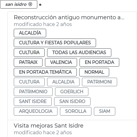
.
san isidro
Reconstrucción antiguo monumento a Sorolla
modificado hace 2 años
ALCALDÍA
CULTURA Y FIESTAS POPULARES
CULTURA
TODAS LAS AUDIENCIAS
PATRAIX
VALENCIA
EN PORTADA
EN PORTADA TEMÁTICA
NORMAL
CULTURA
ALCALDIA
PATRIMONI
PATRIMONIO
GOERLICH
SANT ISIDRE
SAN ISIDRO
ARQUEOLOGIA
SOROLLA
SIAM
Visita mejoras Sant Isidre
modificado hace 2 años