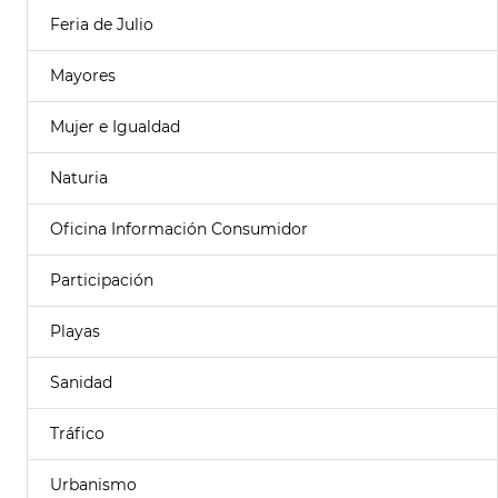
Feria de Julio
Mayores
Mujer e Igualdad
Naturia
Oficina Información Consumidor
Participación
Playas
Sanidad
Tráfico
Urbanismo