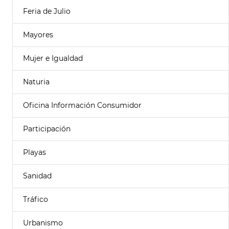
Feria de Julio
Mayores
Mujer e Igualdad
Naturia
Oficina Información Consumidor
Participación
Playas
Sanidad
Tráfico
Urbanismo