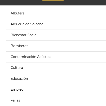
Albufera
Alquería de Solache
Bienestar Social
Bomberos
Contaminación Acústica
Cultura
Educación
Empleo
Fallas