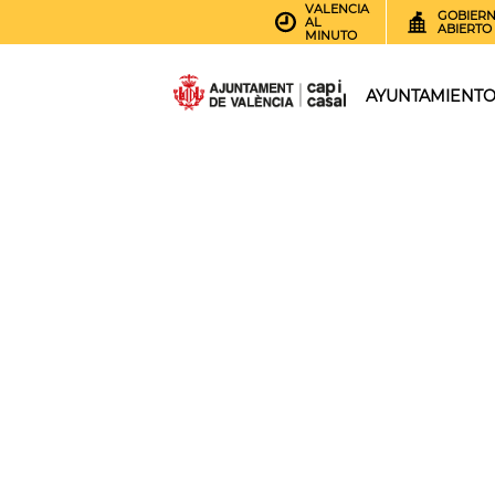
VALENCIA
GOBIER
AL
ABIERTO
MINUTO
AYUNTAMIENT