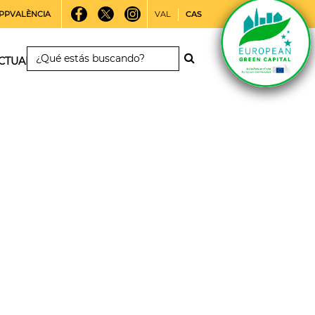
PPVALÈNCIA
VAL
CAS
CTUALIDAD