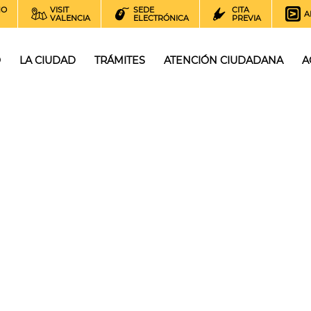
NO
VISIT
SEDE
CITA
A
VALENCIA
ELECTRÓNICA
PREVIA
O
LA CIUDAD
TRÁMITES
ATENCIÓN CIUDADANA
A