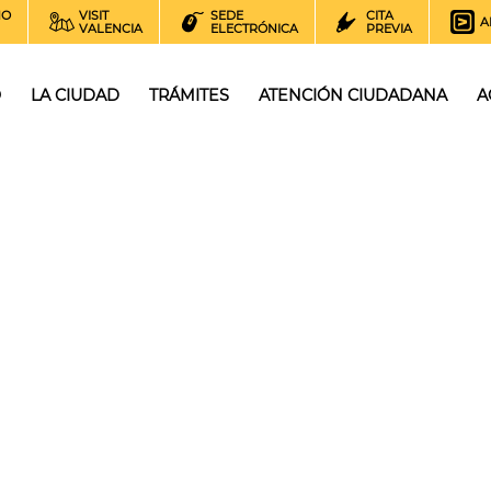
NO
VISIT
SEDE
CITA
A
VALENCIA
ELECTRÓNICA
PREVIA
O
LA CIUDAD
TRÁMITES
ATENCIÓN CIUDADANA
A