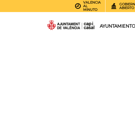
VALENCIA
GOBIER
AL
ABIERTO
MINUTO
AYUNTAMIENT