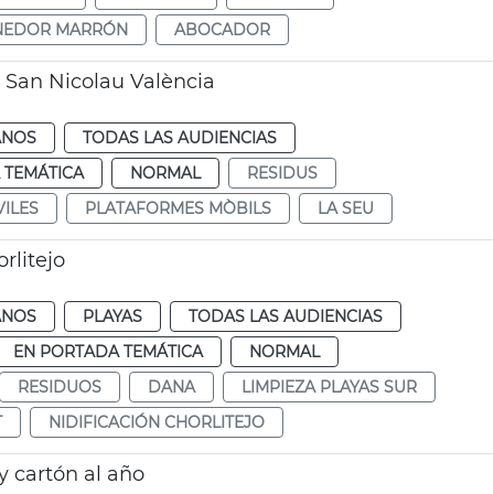
NEDOR MARRÓN
ABOCADOR
 San Nicolau València
ANOS
TODAS LAS AUDIENCIAS
 TEMÁTICA
NORMAL
RESIDUS
ILES
PLATAFORMES MÒBILS
LA SEU
rlitejo
ANOS
PLAYAS
TODAS LAS AUDIENCIAS
EN PORTADA TEMÁTICA
NORMAL
RESIDUOS
DANA
LIMPIEZA PLAYAS SUR
T
NIDIFICACIÓN CHORLITEJO
y cartón al año