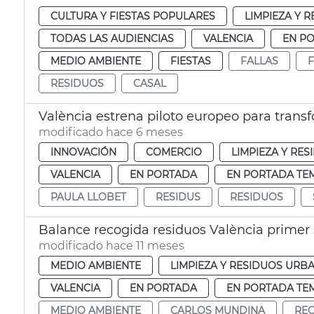
CULTURA Y FIESTAS POPULARES
LIMPIEZA Y 
TODAS LAS AUDIENCIAS
VALENCIA
EN P
MEDIO AMBIENTE
FIESTAS
FALLAS
F
RESIDUOS
CASAL
València estrena piloto europeo para trans
modificado hace 6 meses
INNOVACIÓN
COMERCIO
LIMPIEZA Y RE
VALENCIA
EN PORTADA
EN PORTADA TE
PAULA LLOBET
RESIDUS
RESIDUOS
Balance recogida residuos València primer
modificado hace 11 meses
MEDIO AMBIENTE
LIMPIEZA Y RESIDUOS URB
VALENCIA
EN PORTADA
EN PORTADA TE
MEDIO AMBIENTE
CARLOS MUNDINA
REC