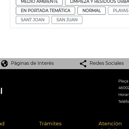
MEDIO AMBIENTE
LIMPIEZA Y RESIDUOS URB
EN PORTADA TEMÁTICA
NORMAL
PLAYAS
SANT JOAN
SAN JUAN
Páginas de Interés
Redes Sociales
Plaça
46002
Horari
Teléf
ad
Trámites
Atención