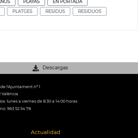
ANOS
PLAYAS
EN PORTADA
PLATGES
RESIDUS
RESIDUOS
Descargas
 de l'Ajuntament nº 1
 València
os: lunes a viernes de 8:30 a 14:00 horas
ono: 963 52 54 78
Actualidad