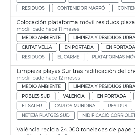
RESIDUOS
CONTENIDOR MARRÓ
CONTE
Colocación plataforma móvil residuos plaza
modificado hace 11 meses
MEDIO AMBIENTE
LIMPIEZA Y RESIDUOS URB
CIUTAT VELLA
EN PORTADA
EN PORTADA
RESIDUOS
EL CARME
PLATAFORMAS MÓV
Limpieza playas Sur tras nidificación del cho
modificado hace 12 meses
MEDIO AMBIENTE
LIMPIEZA Y RESIDUOS URB
POBLES SUD
VALENCIA
EN PORTADA
EL SALER
CARLOS MUNDINA
RESIDUS
NETEJA PLATGES SUD
NIDIFICACIÓ CORRIOLE
València recicla 24.000 toneladas de papel 