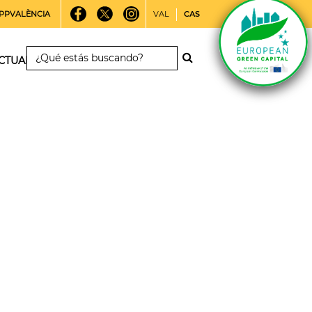
PPVALÈNCIA
VAL
CAS
CTUALIDAD