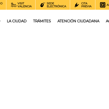
NO
VISIT
SEDE
CITA
A
VALENCIA
ELECTRÓNICA
PREVIA
O
LA CIUDAD
TRÁMITES
ATENCIÓN CIUDADANA
A