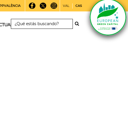
PPVALÈNCIA
VAL
CAS
CTUALIDAD