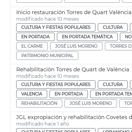
Inicio restauración Torres de Quart València
modificado hace 10 meses
CULTURA Y FIESTAS POPULARES
CULTURA
EN PORTADA
EN PORTADA TEMÁTICA
NO
EL CARME
JOSÉ LUIS MORENO
TORRES D
PATRIMONIO MUNICIPAL
Rehabilitación Torres de Quart de València
modificado hace 10 meses
CULTURA Y FIESTAS POPULARES
CULTURA
VALENCIA
EN PORTADA
EN PORTADA TE
REHABILITACIÓN
JOSÉ LUIS MORENO
TO
JGL expropiación y rehabilitación Covetes 
modificado hace 1 año