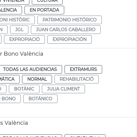
 VIVIENDA
CULTURA
ALENCIA
EN PORTADA
ONI HISTÒRIC
PATRIMONIO HISTÓRICO
N
JGL
JUAN CARLOS CABALLERO
EXPROPIACIÓ
EXPROPIACIÓN
r Bono València
TODAS LAS AUDIENCIAS
EXTRAMURS
MÁTICA
NORMAL
REHABILITACIÓ
O
BOTÀNIC
JULIA CLIMENT
R BONO
BOTÁNICO
os València