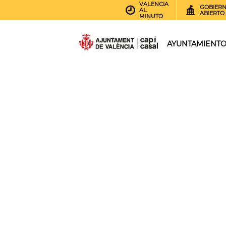
VALENCIA
GOBIER
AL
ABIERTO
MINUTO
AYUNTAMIENT