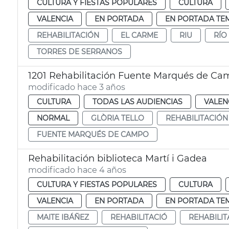
CULTURA Y FIESTAS POPULARES
CULTURA
VALENCIA
EN PORTADA
EN PORTADA TE
REHABILITACIÓN
EL CARME
RIU
RÍO
TORRES DE SERRANOS
1201 Rehabilitación Fuente Marqués de C
modificado hace 3 años
CULTURA
TODAS LAS AUDIENCIAS
VALEN
NORMAL
GLÒRIA TELLO
REHABILITACIÓN
FUENTE MARQUÉS DE CAMPO
Rehabilitación biblioteca Martí i Gadea
modificado hace 4 años
CULTURA Y FIESTAS POPULARES
CULTURA
VALENCIA
EN PORTADA
EN PORTADA TE
MAITE IBÁÑEZ
REHABILITACIÓ
REHABILIT