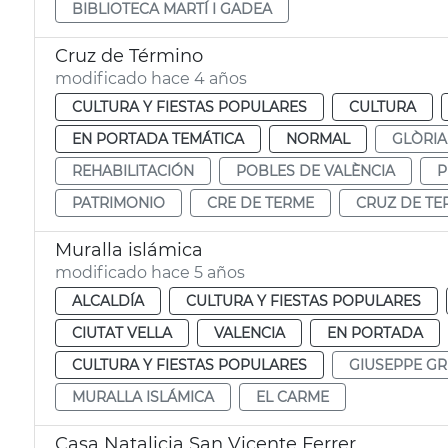
BIBLIOTECA MARTÍ I GADEA
Cruz de Término
modificado hace 4 años
CULTURA Y FIESTAS POPULARES
CULTURA
EN PORTADA TEMÁTICA
NORMAL
GLÒRIA
REHABILITACIÓN
POBLES DE VALÈNCIA
P
PATRIMONIO
CRE DE TERME
CRUZ DE TE
Muralla islámica
modificado hace 5 años
ALCALDÍA
CULTURA Y FIESTAS POPULARES
CIUTAT VELLA
VALENCIA
EN PORTADA
CULTURA Y FIESTAS POPULARES
GIUSEPPE GR
MURALLA ISLÁMICA
EL CARME
Casa Natalicia San Vicente Ferrer