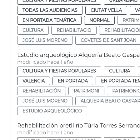
CULTURA Y FIESTAS POPULARES
URBANISMO Y
TODAS LAS AUDIENCIAS
CIUTAT VELLA
V
EN PORTADA TEMÁTICA
NORMAL
PATRIM
CULTURA
REHABILITACIÓ
REHABILITACIÓ
JOSÉ LUIS MORENO
COVETES DE SANT JOAN
Estudio arqueológico Alquería Beato Gaspa
modificado hace 1 año
CULTURA Y FIESTAS POPULARES
CULTURA
VALENCIA
EN PORTADA
EN PORTADA TE
REHABILITACIÓN
PATRIMONI
PATRIMONI
JOSÉ LUIS MORENO
ALQUERIA BEATO GASPA
ESTUDIO ARQUEOLÓGICO
Rehabilitación pretil río Túria Torres Serran
modificado hace 1 año