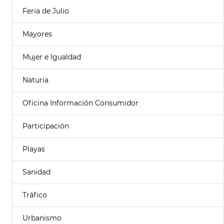
Feria de Julio
Mayores
Mujer e Igualdad
Naturia
Oficina Información Consumidor
Participación
Playas
Sanidad
Tráfico
Urbanismo