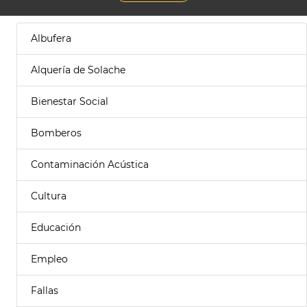
Albufera
Alquería de Solache
Bienestar Social
Bomberos
Contaminación Acústica
Cultura
Educación
Empleo
Fallas