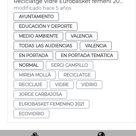
Reciclatge vidre Eurobasket femení 2021
modificado hace 5 años
AYUNTAMIENTO
EDUCACIÓN Y DEPORTE
MEDIO AMBIENTE
VALENCIA
TODAS LAS AUDIENCIAS
VALENCIA
EN PORTADA
EN PORTADA TEMÁTICA
NORMAL
SERGI CAMPILLO
MIREIA MOLLÀ
RECICLATGE
RECICLAJE
VIDRE
VIDRIO
JORGE CARBAJOSA
EUROBASKET FEMENINO 2021
ECOVIDRIO