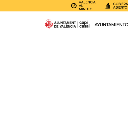
VALENCIA
GOBIER
AL
ABIERTO
MINUTO
AYUNTAMIENT