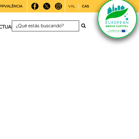
PPVALÈNCIA
VAL
CAS
CTUALIDAD