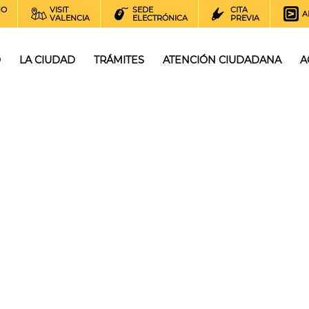
NO
VISIT
SEDE
CITA
A
VALENCIA
ELECTRÓNICA
PREVIA
O
LA CIUDAD
TRÁMITES
ATENCIÓN CIUDADANA
A