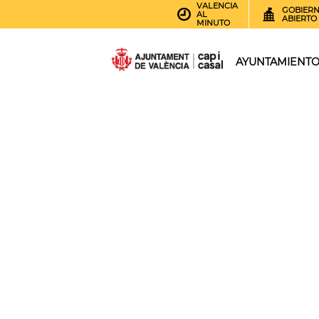
VALENCIA
GOBIER
AL
ABIERTO
MINUTO
AYUNTAMIENT