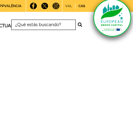
PPVALÈNCIA
VAL
CAS
CTUALIDAD