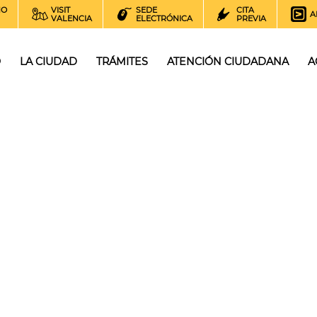
NO
VISIT
SEDE
CITA
A
VALENCIA
ELECTRÓNICA
PREVIA
O
LA CIUDAD
TRÁMITES
ATENCIÓN CIUDADANA
A