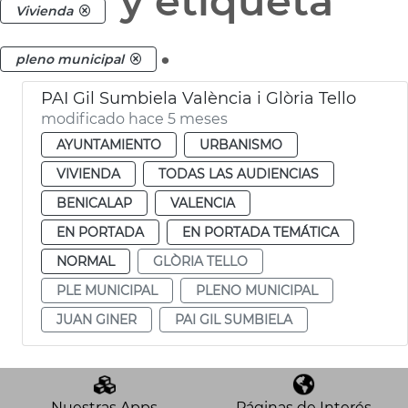
y etiqueta
Vivienda
.
pleno municipal
PAI Gil Sumbiela València i Glòria Tello
modificado hace 5 meses
AYUNTAMIENTO
URBANISMO
VIVIENDA
TODAS LAS AUDIENCIAS
BENICALAP
VALENCIA
EN PORTADA
EN PORTADA TEMÁTICA
NORMAL
GLÒRIA TELLO
PLE MUNICIPAL
PLENO MUNICIPAL
JUAN GINER
PAI GIL SUMBIELA
Nuestras Apps
Páginas de Interés