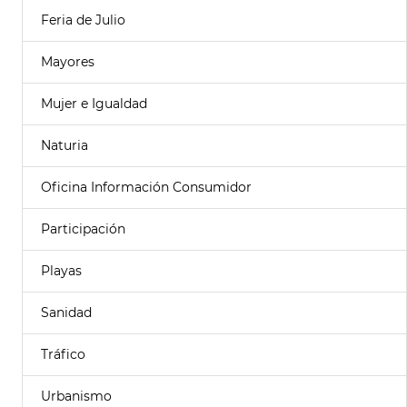
Feria de Julio
Mayores
Mujer e Igualdad
Naturia
Oficina Información Consumidor
Participación
Playas
Sanidad
Tráfico
Urbanismo