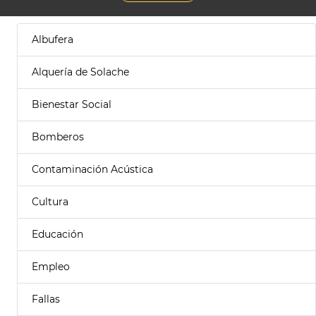
Albufera
Alquería de Solache
Bienestar Social
Bomberos
Contaminación Acústica
Cultura
Educación
Empleo
Fallas