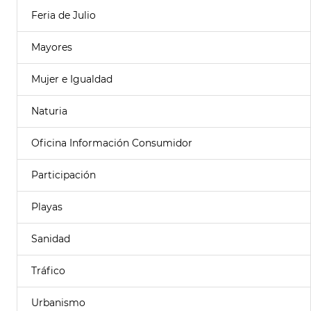
Feria de Julio
Mayores
Mujer e Igualdad
Naturia
Oficina Información Consumidor
Participación
Playas
Sanidad
Tráfico
Urbanismo