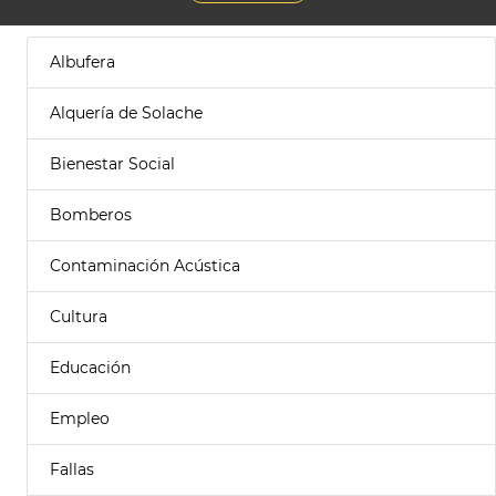
Albufera
Alquería de Solache
Bienestar Social
Bomberos
Contaminación Acústica
Cultura
Educación
Empleo
Fallas