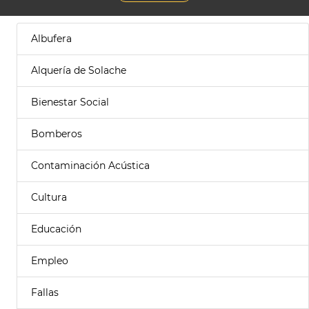
Albufera
Alquería de Solache
Bienestar Social
Bomberos
Contaminación Acústica
Cultura
Educación
Empleo
Fallas