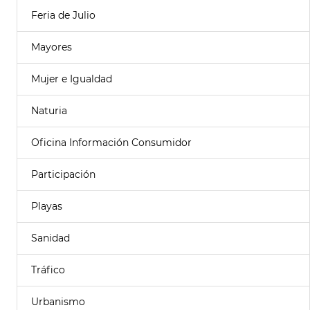
Feria de Julio
Mayores
Mujer e Igualdad
Naturia
Oficina Información Consumidor
Participación
Playas
Sanidad
Tráfico
Urbanismo