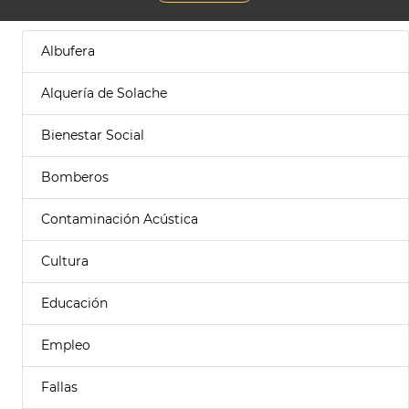
Albufera
Alquería de Solache
Bienestar Social
Bomberos
Contaminación Acústica
Cultura
Educación
Empleo
Fallas