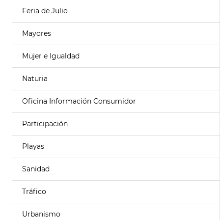
Feria de Julio
Mayores
Mujer e Igualdad
Naturia
Oficina Información Consumidor
Participación
Playas
Sanidad
Tráfico
Urbanismo