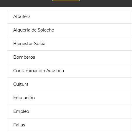
Albufera
Alquería de Solache
Bienestar Social
Bomberos
Contaminación Acústica
Cultura
Educación
Empleo
Fallas