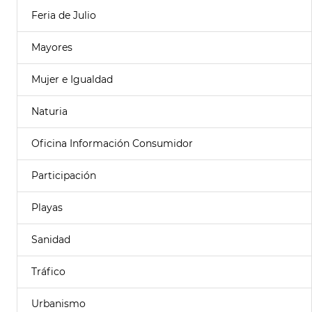
Feria de Julio
Mayores
Mujer e Igualdad
Naturia
Oficina Información Consumidor
Participación
Playas
Sanidad
Tráfico
Urbanismo