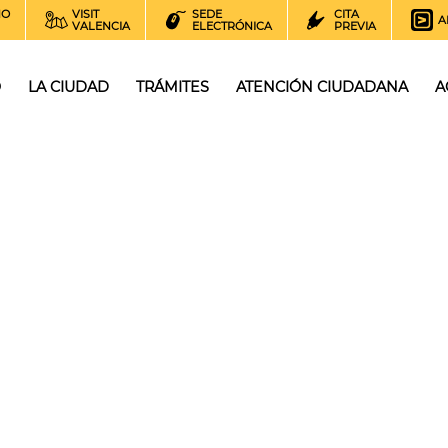
NO
VISIT
SEDE
CITA
A
VALENCIA
ELECTRÓNICA
PREVIA
O
LA CIUDAD
TRÁMITES
ATENCIÓN CIUDADANA
A