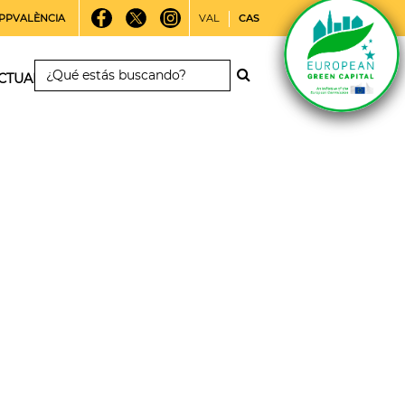
PPVALÈNCIA
VAL
CAS
CTUALIDAD