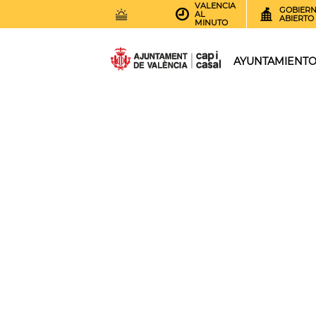
VALENCIA
GOBIER
AL
ABIERTO
MINUTO
30
AEMET.GRADOS
AYUNTAMIENT