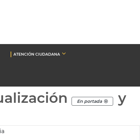
ATENCIÓN CIUDADANA
ualización
y
En portada
ia