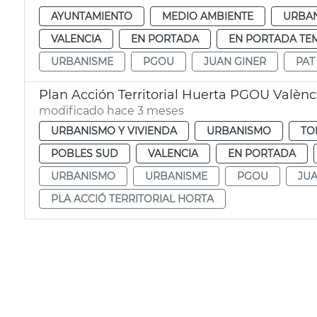
AYUNTAMIENTO
MEDIO AMBIENTE
URBAN
VALENCIA
EN PORTADA
EN PORTADA TE
URBANISME
PGOU
JUAN GINER
PAT
Plan Acción Territorial Huerta PGOU Valènc
modificado hace 3 meses
URBANISMO Y VIVIENDA
URBANISMO
TO
POBLES SUD
VALENCIA
EN PORTADA
URBANISMO
URBANISME
PGOU
JUA
PLA ACCIÓ TERRITORIAL HORTA