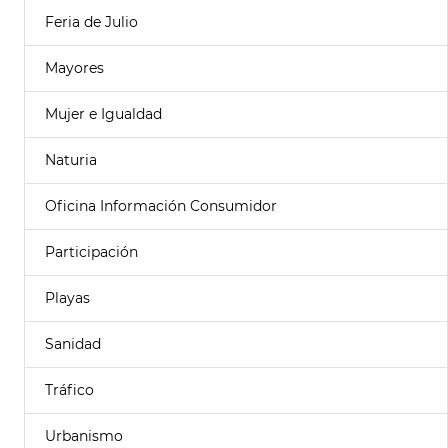
Feria de Julio
Mayores
Mujer e Igualdad
Naturia
Oficina Información Consumidor
Participación
Playas
Sanidad
Tráfico
Urbanismo