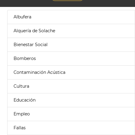
Albufera
Alquería de Solache
Bienestar Social
Bomberos
Contaminación Acústica
Cultura
Educación
Empleo
Fallas