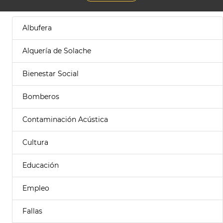
Albufera
Alquería de Solache
Bienestar Social
Bomberos
Contaminación Acústica
Cultura
Educación
Empleo
Fallas