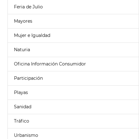
Feria de Julio
Mayores
Mujer e Igualdad
Naturia
Oficina Información Consumidor
Participación
Playas
Sanidad
Tráfico
Urbanismo