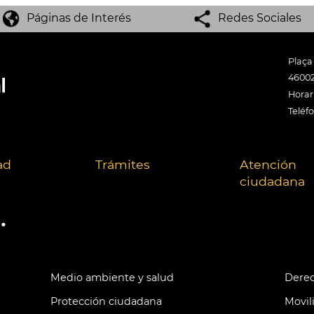
Páginas de Interés
Redes Sociales
Plaça
46002
Horari
Teléf
ad
Trámites
Atención
ciudadana
.
Medio ambiente y salud
Derec
Protección ciudadana
Movil