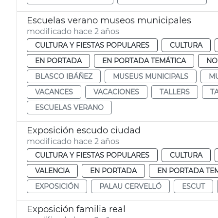
Escuelas verano museos municipales
modificado hace 2 años
CULTURA Y FIESTAS POPULARES
CULTURA
EN PORTADA
EN PORTADA TEMÁTICA
NO
BLASCO IBÁÑEZ
MUSEUS MUNICIPALS
MU
VACANCES
VACACIONES
TALLERS
T
ESCUELAS VERANO
Exposición escudo ciudad
modificado hace 2 años
CULTURA Y FIESTAS POPULARES
CULTURA
VALENCIA
EN PORTADA
EN PORTADA TE
EXPOSICIÓN
PALAU CERVELLÓ
ESCUT
Exposición familia real