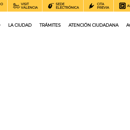
NO
VISIT
SEDE
CITA
A
VALENCIA
ELECTRÓNICA
PREVIA
O
LA CIUDAD
TRÁMITES
ATENCIÓN CIUDADANA
A