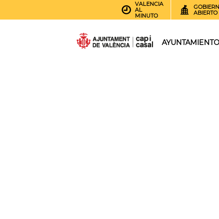
VALENCIA
GOBIER
AL
ABIERTO
MINUTO
AYUNTAMIENT