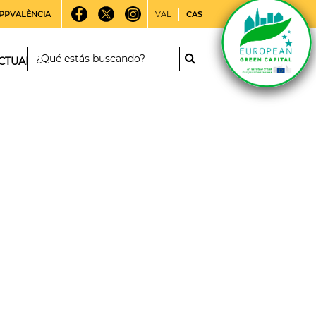
PPVALÈNCIA
VAL
CAS
CTUALIDAD