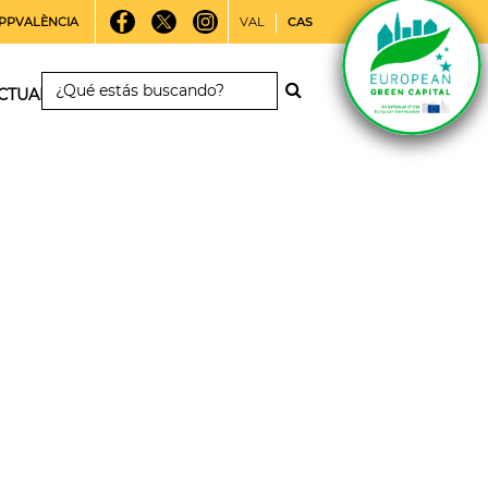
PPVALÈNCIA
VAL
CAS
CTUALIDAD