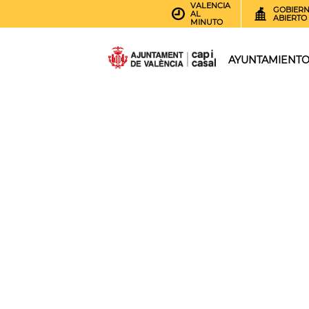
VALENCIA
GOBIER
AL
ABIERTO
MINUTO
AYUNTAMIENT