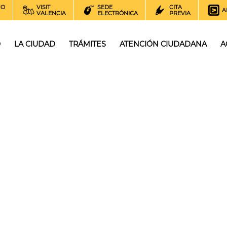
NO
VISIT
SEDE
CITA
A
VALENCIA
ELECTRÓNICA
PREVIA
O
LA CIUDAD
TRÁMITES
ATENCIÓN CIUDADANA
A