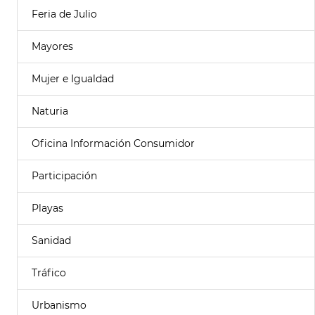
Feria de Julio
Mayores
Mujer e Igualdad
Naturia
Oficina Información Consumidor
Participación
Playas
Sanidad
Tráfico
Urbanismo