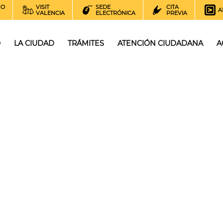
NO
VISIT
SEDE
CITA
A
VALENCIA
ELECTRÓNICA
PREVIA
O
LA CIUDAD
TRÁMITES
ATENCIÓN CIUDADANA
A