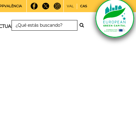
PPVALÈNCIA
VAL
CAS
CTUALIDAD