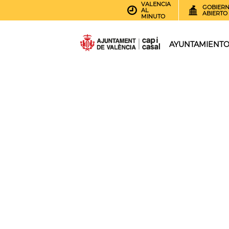
VALENCIA
GOBIER
AL
ABIERTO
MINUTO
AYUNTAMIENT