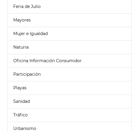
Feria de Julio
Mayores
Mujer e Igualdad
Naturia
Oficina Información Consumidor
Participación
Playas
Sanidad
Tráfico
Urbanismo