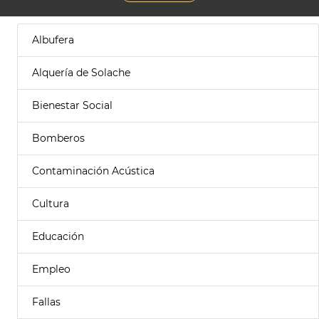
Albufera
Alquería de Solache
Bienestar Social
Bomberos
Contaminación Acústica
Cultura
Educación
Empleo
Fallas