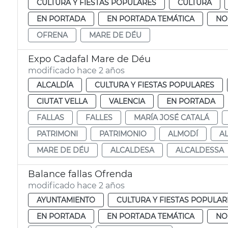
CULTURA Y FIESTAS POPULARES
CULTURA
EN PORTADA
EN PORTADA TEMÁTICA
NO
OFRENA
MARE DE DÉU
Expo Cadafal Mare de Déu
modificado hace 2 años
ALCALDÍA
CULTURA Y FIESTAS POPULARES
CIUTAT VELLA
VALENCIA
EN PORTADA
FALLAS
FALLES
MARÍA JOSÉ CATALÁ
PATRIMONI
PATRIMONIO
ALMODÍ
A
MARE DE DÉU
ALCALDESA
ALCALDESSA
Balance fallas Ofrenda
modificado hace 2 años
AYUNTAMIENTO
CULTURA Y FIESTAS POPULAR
EN PORTADA
EN PORTADA TEMÁTICA
NO