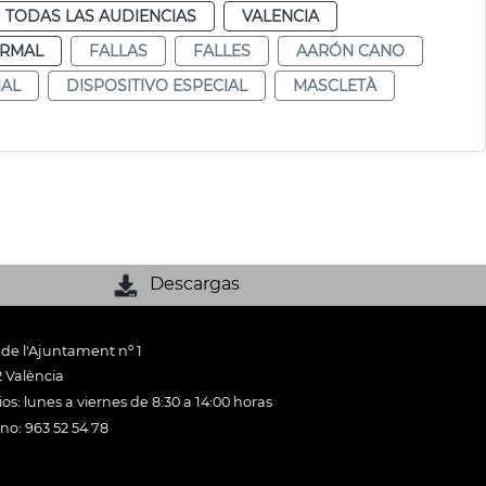
TODAS LAS AUDIENCIAS
VALENCIA
RMAL
FALLAS
FALLES
AARÓN CANO
IAL
DISPOSITIVO ESPECIAL
MASCLETÀ
Descargas
 de l'Ajuntament nº 1
 València
os: lunes a viernes de 8:30 a 14:00 horas
ono: 963 52 54 78