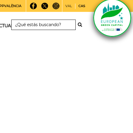
PPVALÈNCIA
VAL
CAS
CTUALIDAD