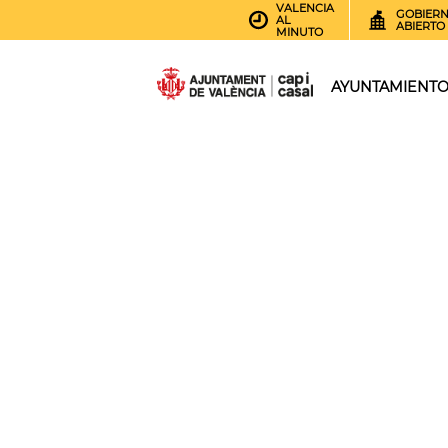
VALENCIA
GOBIER
AL
ABIERTO
MINUTO
AYUNTAMIENT