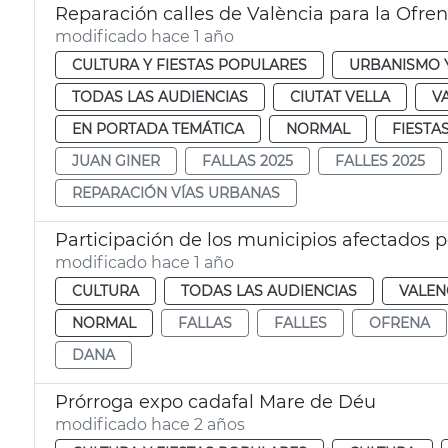
Reparación calles de València para la Ofren
modificado hace 1 año
CULTURA Y FIESTAS POPULARES
URBANISMO Y
TODAS LAS AUDIENCIAS
CIUTAT VELLA
V
EN PORTADA TEMÁTICA
NORMAL
FIESTA
JUAN GINER
FALLAS 2025
FALLES 2025
REPARACIÓN VÍAS URBANAS
Participación de los municipios afectados p
modificado hace 1 año
CULTURA
TODAS LAS AUDIENCIAS
VALEN
NORMAL
FALLAS
FALLES
OFRENA
DANA
Prórroga expo cadafal Mare de Déu
modificado hace 2 años