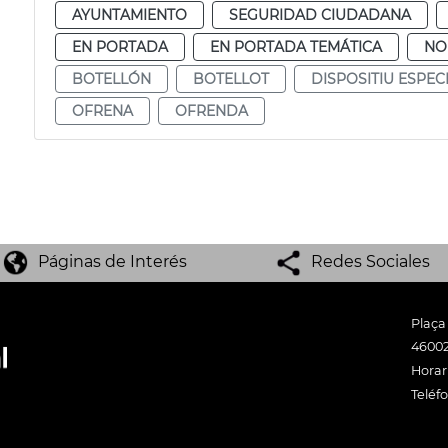
AYUNTAMIENTO
SEGURIDAD CIUDADANA
EN PORTADA
EN PORTADA TEMÁTICA
NO
BOTELLÓN
BOTELLOT
DISPOSITIU ESPEC
OFRENA
OFRENDA
Páginas de Interés
Redes Sociales
Plaça
46002
Horari
Teléf