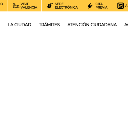
NO
VISIT
SEDE
CITA
A
VALENCIA
ELECTRÓNICA
PREVIA
O
LA CIUDAD
TRÁMITES
ATENCIÓN CIUDADANA
A