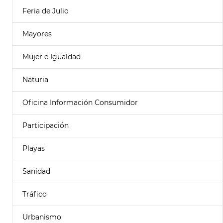
Feria de Julio
Mayores
Mujer e Igualdad
Naturia
Oficina Información Consumidor
Participación
Playas
Sanidad
Tráfico
Urbanismo