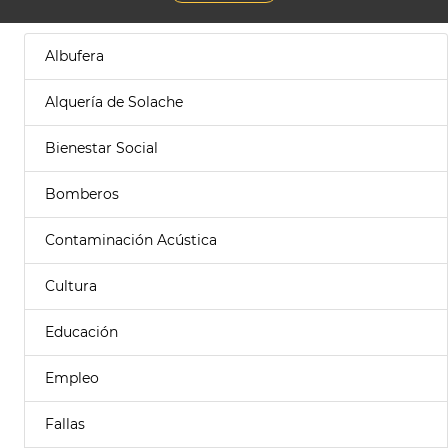
Albufera
Alquería de Solache
Bienestar Social
Bomberos
Contaminación Acústica
Cultura
Educación
Empleo
Fallas