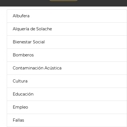
Albufera
Alquería de Solache
Bienestar Social
Bomberos
Contaminación Acústica
Cultura
Educación
Empleo
Fallas