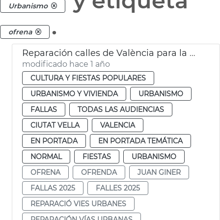
y etiqueta
Urbanismo
.
ofrena
Reparación calles de València para la Ofrenda de Fallas
modificado hace 1 año
CULTURA Y FIESTAS POPULARES
URBANISMO Y VIVIENDA
URBANISMO
FALLAS
TODAS LAS AUDIENCIAS
CIUTAT VELLA
VALENCIA
EN PORTADA
EN PORTADA TEMÁTICA
NORMAL
FIESTAS
URBANISMO
OFRENA
OFRENDA
JUAN GINER
FALLAS 2025
FALLES 2025
REPARACIÓ VIES URBANES
REPARACIÓN VÍAS URBANAS