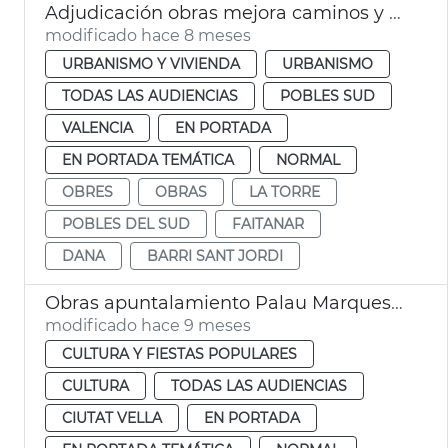
Adjudicación obras mejora caminos y calles afectadas dana la Torre
modificado hace 8 meses
URBANISMO Y VIVIENDA
URBANISMO
TODAS LAS AUDIENCIAS
POBLES SUD
VALENCIA
EN PORTADA
EN PORTADA TEMÁTICA
NORMAL
OBRES
OBRAS
LA TORRE
POBLES DEL SUD
FAITANAR
DANA
BARRI SANT JORDI
Obras apuntalamiento Palau Marquesos Montortal
modificado hace 9 meses
CULTURA Y FIESTAS POPULARES
CULTURA
TODAS LAS AUDIENCIAS
CIUTAT VELLA
EN PORTADA