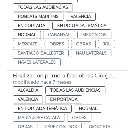
TODAS LAS AUDIENCIAS
POBLATS MARITIMS
VALENCIA
EN PORTADA
EN PORTADA TEMÁTICA
NORMAL
CABANYAL
MERCADOS
MERCATS
OBRES
OBRAS
JGL
SANTIAGO BALLESTER
NAU LATERALS
NAVES LATERALES
Finalización primera fase obras Giorgeta y Pérez Galdós València
modificado hace 7 meses
ALCALDÍA
TODAS LAS AUDIENCIAS
VALENCIA
EN PORTADA
EN PORTADA TEMÁTICA
NORMAL
MARÍA JOSÉ CATALÁ
OBRES
OBRAS
PÉREZ GALDÓS
GIORGETA