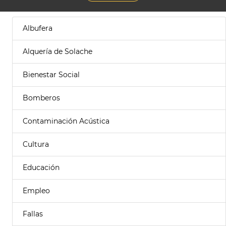
Albufera
Alquería de Solache
Bienestar Social
Bomberos
Contaminación Acústica
Cultura
Educación
Empleo
Fallas