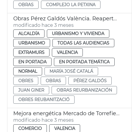
OBRAS
COMPLEJO LA PETXINA
Obras Pérez Galdós València. Reapertura
modificado hace 3 meses
ALCALDÍA
URBANISMO Y VIVIENDA
URBANISMO
TODAS LAS AUDIENCIAS
EXTRAMURS
VALENCIA
EN PORTADA
EN PORTADA TEMÁTICA
NORMAL
MARÍA JOSÉ CATALÁ
OBRES
OBRAS
PÉREZ GALDÓS
JUAN GINER
OBRAS REURBANIZACIÓN
OBRES REUBANITZACIÓ
Mejora energética Mercado de Torrefiel València
modificado hace 3 meses
COMERCIO
VALENCIA