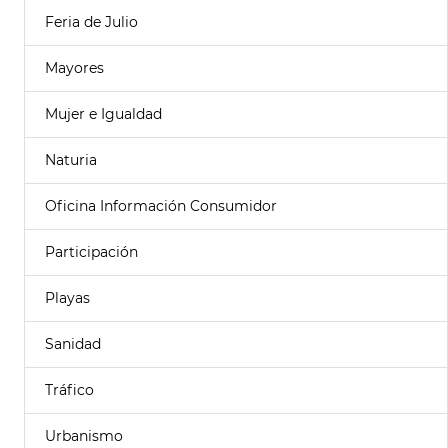
Feria de Julio
Mayores
Mujer e Igualdad
Naturia
Oficina Información Consumidor
Participación
Playas
Sanidad
Tráfico
Urbanismo