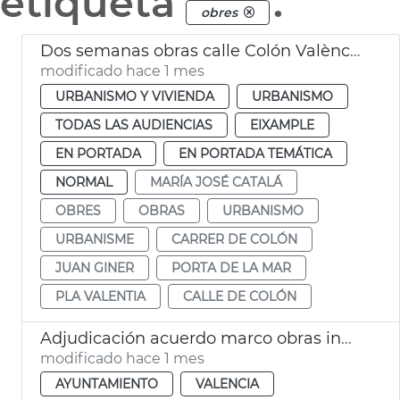
etiqueta
.
obres
Dos semanas obras calle Colón València
modificado hace 1 mes
URBANISMO Y VIVIENDA
URBANISMO
TODAS LAS AUDIENCIAS
EIXAMPLE
EN PORTADA
EN PORTADA TEMÁTICA
NORMAL
MARÍA JOSÉ CATALÁ
OBRES
OBRAS
URBANISMO
URBANISME
CARRER DE COLÓN
JUAN GINER
PORTA DE LA MAR
PLA VALENTIA
CALLE DE COLÓN
Adjudicación acuerdo marco obras inmuebles municipales València
modificado hace 1 mes
AYUNTAMIENTO
VALENCIA