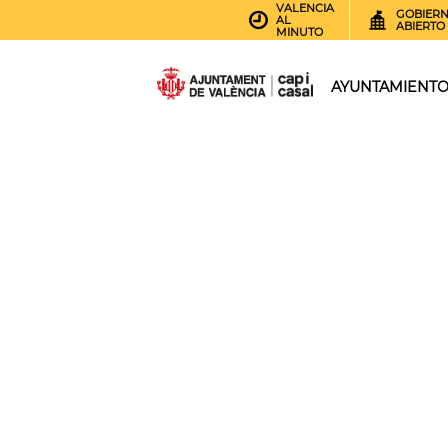
VALENCIA
GOBIER
AL
ABIERTO
MINUTO
AYUNTAMIENT