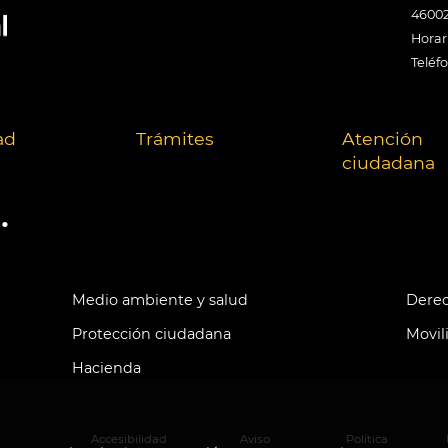
46002
Horari
Teléf
ad
Trámites
Atención
ciudadana
.
Medio ambiente y salud
Derec
Protección ciudadana
Movil
Hacienda
Accesibilidad
Aviso
Política