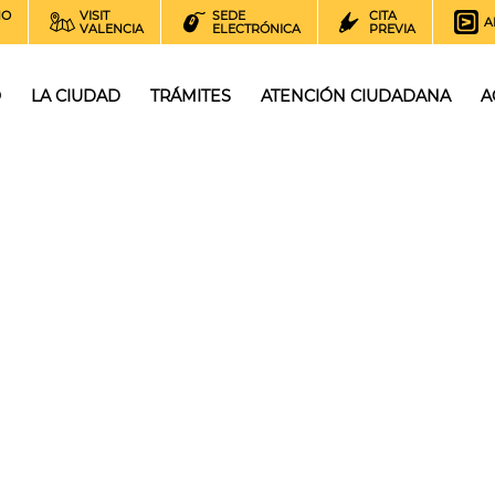
NO
VISIT
SEDE
CITA
A
VALENCIA
ELECTRÓNICA
PREVIA
O
LA CIUDAD
TRÁMITES
ATENCIÓN CIUDADANA
A