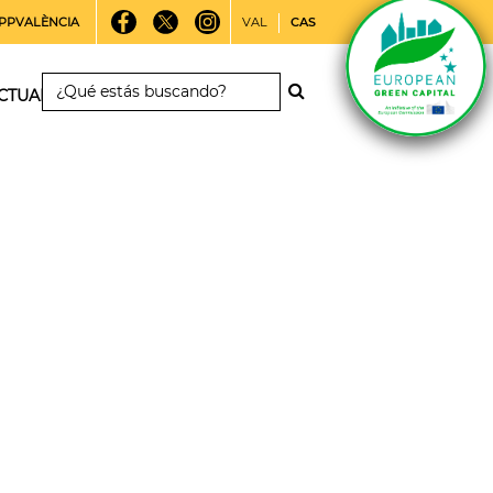
PPVALÈNCIA
VAL
CAS
CTUALIDAD