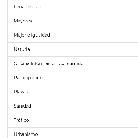
Feria de Julio
Mayores
Mujer e Igualdad
Naturia
Oficina Información Consumidor
Participación
Playas
Sanidad
Tráfico
Urbanismo