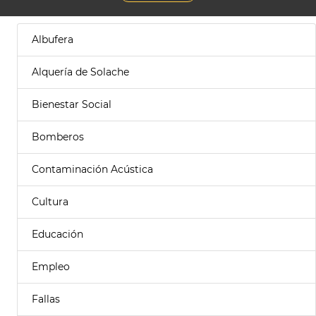
Albufera
Alquería de Solache
Bienestar Social
Bomberos
Contaminación Acústica
Cultura
Educación
Empleo
Fallas