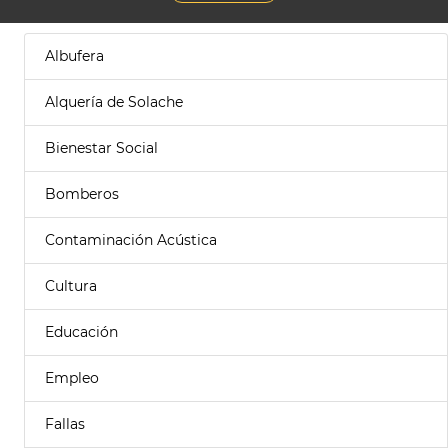
Albufera
Alquería de Solache
Bienestar Social
Bomberos
Contaminación Acústica
Cultura
Educación
Empleo
Fallas