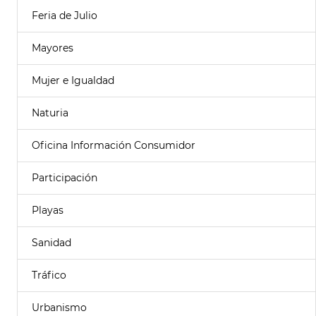
Feria de Julio
Mayores
Mujer e Igualdad
Naturia
Oficina Información Consumidor
Participación
Playas
Sanidad
Tráfico
Urbanismo