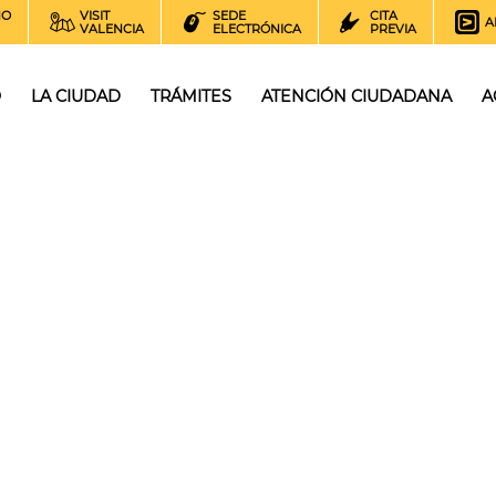
NO
VISIT
SEDE
CITA
A
VALENCIA
ELECTRÓNICA
PREVIA
O
LA CIUDAD
TRÁMITES
ATENCIÓN CIUDADANA
A