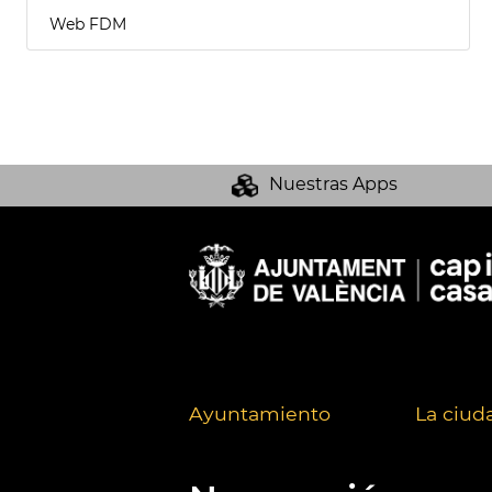
Web FDM
Nuestras Apps
Ayuntamiento
La ciud