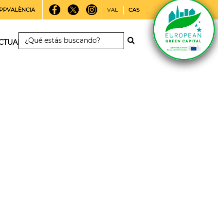
PPVALÈNCIA
VAL
CAS
CTUALIDAD