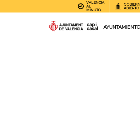
VALENCIA
GOBIER
AL
ABIERTO
MINUTO
AYUNTAMIENT