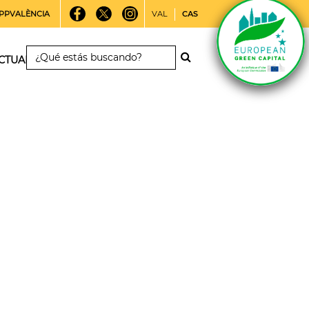
PPVALÈNCIA
VAL
CAS
CTUALIDAD