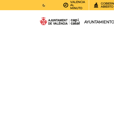
VALENCIA
GOBIER
AL
ABIERTO
MINUTO
27
AEMET.GRADOS
AYUNTAMIENT