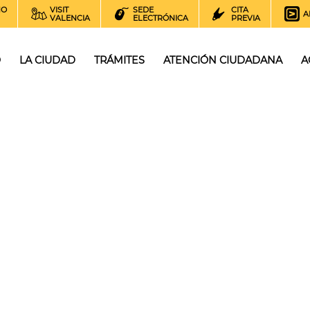
NO
VISIT
SEDE
CITA
A
VALENCIA
ELECTRÓNICA
PREVIA
O
LA CIUDAD
TRÁMITES
ATENCIÓN CIUDADANA
A