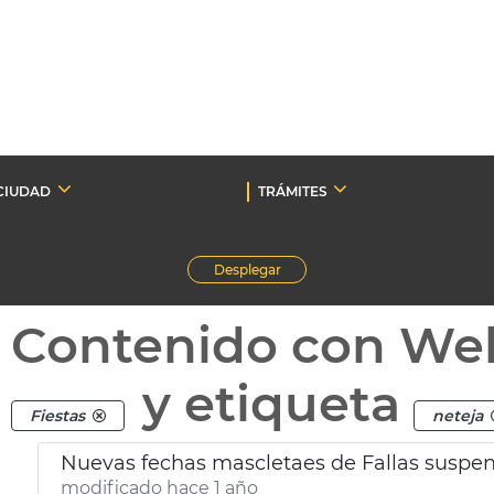
CIUDAD
TRÁMITES
Desplegar
Contenido con We
y etiqueta
Fiestas
neteja
Nuevas fechas mascletaes de Fallas suspend
modificado hace 1 año