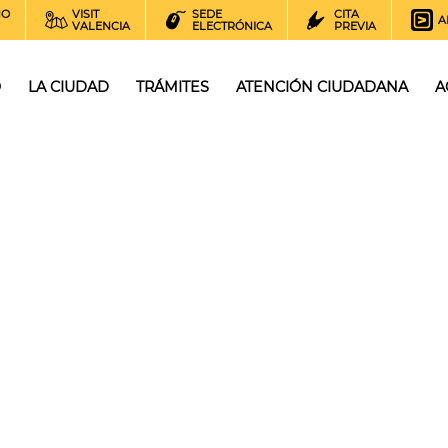
NO
VISIT
SEDE
CITA
A
VALENCIA
ELECTRÓNICA
PREVIA
O
LA CIUDAD
TRÁMITES
ATENCIÓN CIUDADANA
A