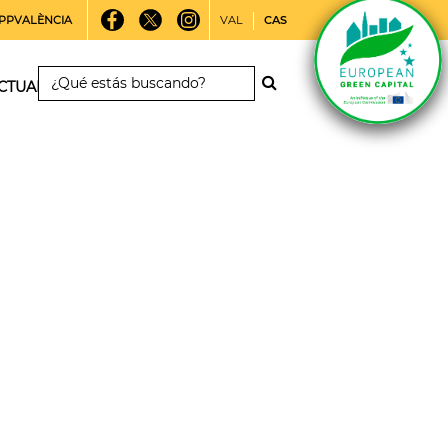
PPVALÈNCIA
VAL
CAS
CTUALIDAD