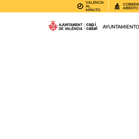
VALENCIA
GOBIER
AL
ABIERTO
MINUTO
AYUNTAMIENT