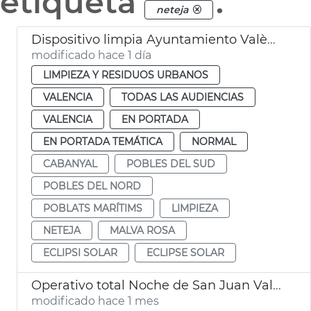
etiqueta
.
neteja
Dispositivo limpia Ayuntamiento València eclipse solar
modificado hace 1 día
LIMPIEZA Y RESIDUOS URBANOS
VALENCIA
TODAS LAS AUDIENCIAS
VALENCIA
EN PORTADA
EN PORTADA TEMÁTICA
NORMAL
CABANYAL
POBLES DEL SUD
POBLES DEL NORD
POBLATS MARÍTIMS
LIMPIEZA
NETEJA
MALVA ROSA
ECLIPSI SOLAR
ECLIPSE SOLAR
Operativo total Noche de San Juan València. Movilidad, limpieza y seguridad
modificado hace 1 mes