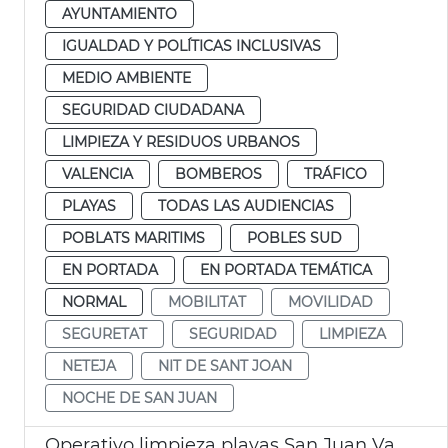
AYUNTAMIENTO
IGUALDAD Y POLÍTICAS INCLUSIVAS
MEDIO AMBIENTE
SEGURIDAD CIUDADANA
LIMPIEZA Y RESIDUOS URBANOS
VALENCIA
BOMBEROS
TRÁFICO
PLAYAS
TODAS LAS AUDIENCIAS
POBLATS MARITIMS
POBLES SUD
EN PORTADA
EN PORTADA TEMÁTICA
NORMAL
MOBILITAT
MOVILIDAD
SEGURETAT
SEGURIDAD
LIMPIEZA
NETEJA
NIT DE SANT JOAN
NOCHE DE SAN JUAN
Operativo limpieza playas San Juan València