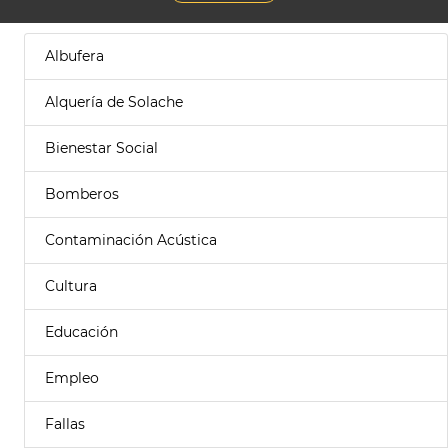
Albufera
Alquería de Solache
Bienestar Social
Bomberos
Contaminación Acústica
Cultura
Educación
Empleo
Fallas