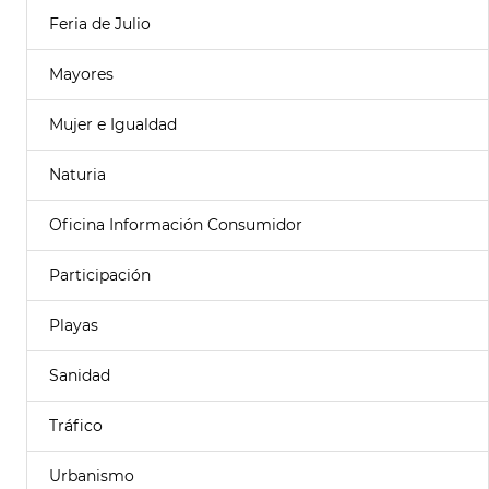
Feria de Julio
Mayores
Mujer e Igualdad
Naturia
Oficina Información Consumidor
Participación
Playas
Sanidad
Tráfico
Urbanismo