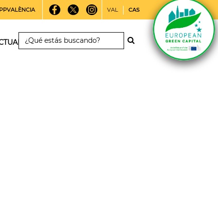
PPVALÈNCIA
VAL
CAS
CTUALIDAD