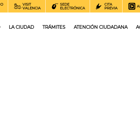
NO
VISIT
SEDE
CITA
A
VALENCIA
ELECTRÓNICA
PREVIA
O
LA CIUDAD
TRÁMITES
ATENCIÓN CIUDADANA
A