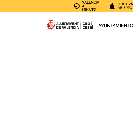
VALENCIA
GOBIER
AL
ABIERTO
MINUTO
AYUNTAMIENT