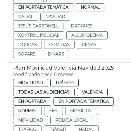
EN PORTADA TEMÁTICA
NORMAL
NADAL
NAVIDAD
JESÚS CARBONELL
DROGUES
XONTROL POLICIAL
ALCOHOLEMIA
DORGAS
COMIDAS
CENAS
SOPARS
DINARS
Plan Movilidad València Navidad 2025
modificado hace 8 meses
MOVILIDAD
TRÁFICO
TODAS LAS AUDIENCIAS
VALENCIA
EN PORTADA
EN PORTADA TEMÁTICA
NORMAL
EMT
MOBILITAT
MOVILIDAD
POLICÍA LOCAL
TRÁFICO
TRÀNSIT
NADAL