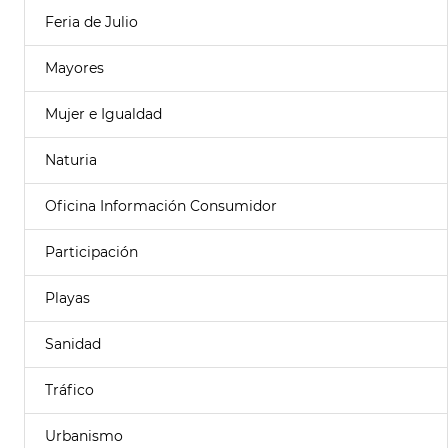
Feria de Julio
Mayores
Mujer e Igualdad
Naturia
Oficina Información Consumidor
Participación
Playas
Sanidad
Tráfico
Urbanismo