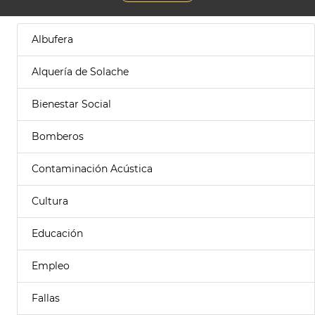
Albufera
Alquería de Solache
Bienestar Social
Bomberos
Contaminación Acústica
Cultura
Educación
Empleo
Fallas